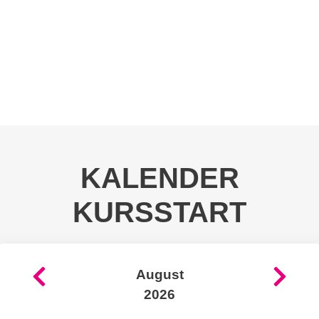
PROJEKTE
KURSE
ANZEIGEN
UND
VERANSTALTUNGE
KULTURRUCKSACK
NRW
KALENDER
KURSSTART
August
2026