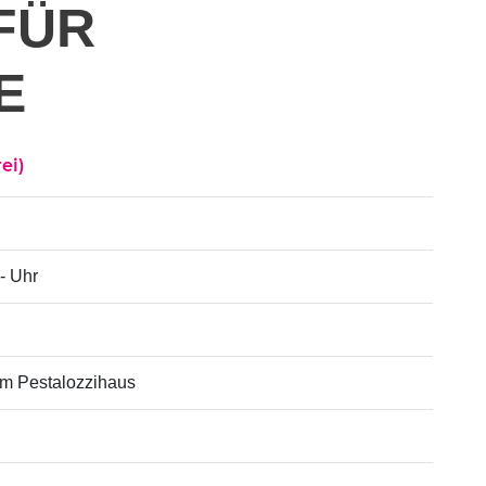
FÜR
E
rei)
 - Uhr
im Pestalozzihaus